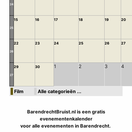
24
15
16
17
18
19
20
25
22
23
24
25
26
27
26
1
2
3
4
29
30
27
Film
Alle categorieën ...
BarendrechtBruist.nl is een gratis
evenementenkalender
voor alle evenementen in Barendrecht.