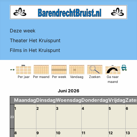
Deze week
Theater Het Kruispunt
Films in Het Kruispunt
Per jaar
Per maand
Per week
Vandaag
Zoeken
Ga naar
maand
Juni 2026
Maandag
Dinsdag
Woensdag
Donderdag
Vrijdag
Zate
1
2
3
4
5
6
23
8
9
10
11
12
13