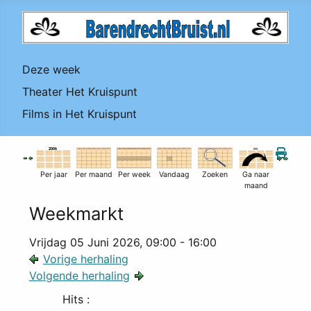
Deze week
Theater Het Kruispunt
Films in Het Kruispunt
Per jaar
Per maand
Per week
Vandaag
Zoeken
Ga naar
maand
Weekmarkt
Vrijdag 05 Juni 2026, 09:00 - 16:00
Vorige herhaling
Volgende herhaling
Hits
: