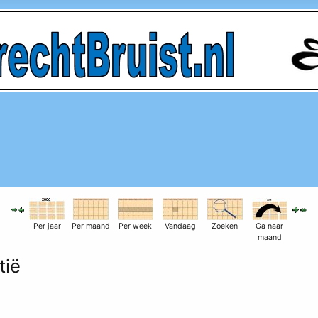
Per jaar
Per maand
Per week
Vandaag
Zoeken
Ga naar
maand
tië