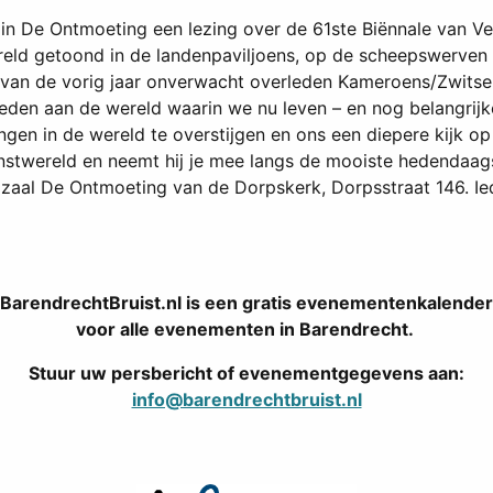
 in De Ontmoeting een lezing over de 61ste Biënnale van Ven
ld getoond in de landenpaviljoens, op de scheepswerven e
g van de vorig jaar onverwacht overleden Kameroens/Zwitse
eden aan de wereld waarin we nu leven – en nog belangrijke
ingen in de wereld te overstijgen en ons een diepere kijk op
nstwereld en neemt hij je mee langs de mooiste hedendaagse 
n zaal De Ontmoeting van de Dorpskerk, Dorpsstraat 146. Ie
BarendrechtBruist.nl is een gratis evenementenkalender
voor alle evenementen in Barendrecht.
Stuur uw persbericht of evenementgegevens aan:
info@barendrechtbruist.nl