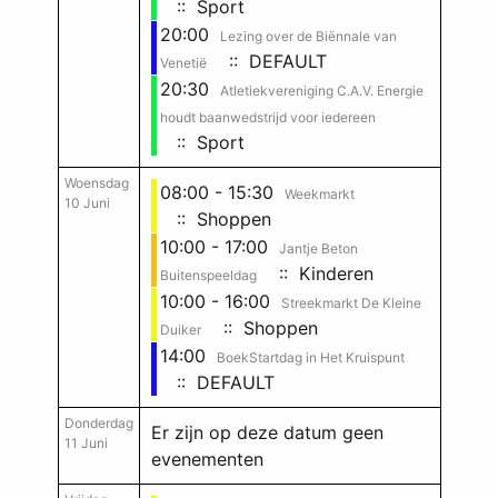
:: Sport
20:00
Lezing over de Biënnale van
:: DEFAULT
Venetië
20:30
Atletiekvereniging C.A.V. Energie
houdt baanwedstrijd voor iedereen
:: Sport
Woensdag
08:00 - 15:30
Weekmarkt
10 Juni
:: Shoppen
10:00 - 17:00
Jantje Beton
:: Kinderen
Buitenspeeldag
10:00 - 16:00
Streekmarkt De Kleine
:: Shoppen
Duiker
14:00
BoekStartdag in Het Kruispunt
:: DEFAULT
Donderdag
Er zijn op deze datum geen
11 Juni
evenementen