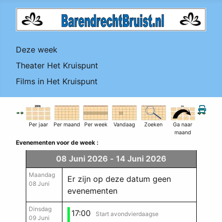
Deze week
Theater Het Kruispunt
Films in Het Kruispunt
Per jaar
Per maand
Per week
Vandaag
Zoeken
Ga naar
maand
Evenementen voor de week :
08 Juni 2026 - 14 Juni 2026
Maandag
Er zijn op deze datum geen
08 Juni
evenementen
Dinsdag
17:00
Start avondvierdaagse
09 Juni