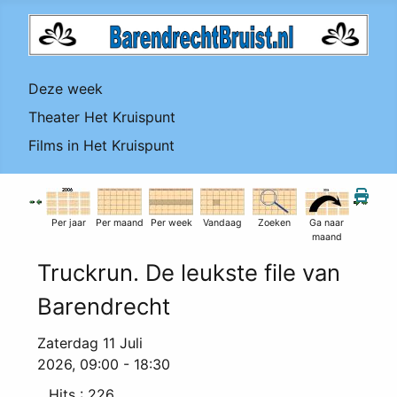
Deze week
Theater Het Kruispunt
Films in Het Kruispunt
Per jaar
Per maand
Per week
Vandaag
Zoeken
Ga naar
maand
Truckrun. De leukste file van
Barendrecht
Zaterdag 11 Juli
2026, 09:00 - 18:30
Hits
: 226