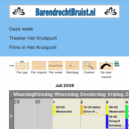
Deze week
Theater Het Kruispunt
Films in Het Kruispunt
Per jaar
Per maand
Per week
Vandaag
Zoeken
Ga naar
maand
Juli 2026
Maandag
Dinsdag
Woensdag
Donderdag
Vrijdag
Z
29
30
1
2
3
4
08:00
10:30 Ukkie
09:00
Weekmarkt
Drive-In ...
Weekmarkt
27
19:00
Groep 8
Schuimp ...