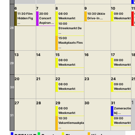
6
7
8
9
10
11
11:30 Film
20:00
08:00
10:30 Ukkie
09:00
Hidden Fig
Concert
Weekmarkt
Drive-In ...
Weekmarkt
...
Aspiran ...
10:00
28
Streekmarkt De
...
15:00
Maakplaats Fles
...
13
14
15
16
17
1
08:00
09:00
29
Weekmarkt
Weekmarkt
20
21
22
23
24
2
08:00
09:00
30
Weekmarkt
Weekmarkt
1
27
28
29
30
31
08:00
Zomeractie
Weekmarkt
bij ...
31
10:30
09:00
Vakantiemaakpla
Weekmarkt
...