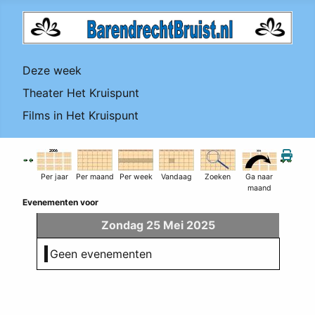
Deze week
Theater Het Kruispunt
Films in Het Kruispunt
Per jaar
Per maand
Per week
Vandaag
Zoeken
Ga naar
maand
Evenementen voor
Zondag 25 Mei 2025
Geen evenementen