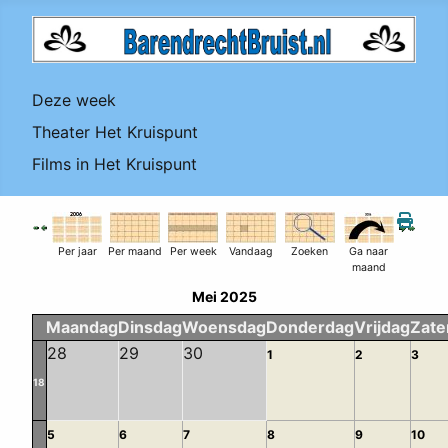
Deze week
Theater Het Kruispunt
Films in Het Kruispunt
Per jaar
Per maand
Per week
Vandaag
Zoeken
Ga naar
maand
Mei 2025
Maandag
Dinsdag
Woensdag
Donderdag
Vrijdag
Zate
28
29
30
1
2
3
18
5
6
7
8
9
10