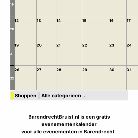
19
12
13
14
15
16
17
20
19
20
21
22
23
24
21
26
27
28
29
30
31
22
Shoppen
Alle categorieën ...
BarendrechtBruist.nl is een gratis
evenementenkalender
voor alle evenementen in Barendrecht.