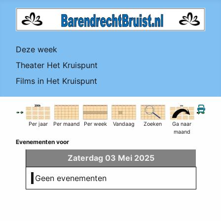
Deze week
Theater Het Kruispunt
Films in Het Kruispunt
Per jaar
Per maand
Per week
Vandaag
Zoeken
Ga naar
maand
Evenementen voor
Zaterdag 03 Mei 2025
Geen evenementen