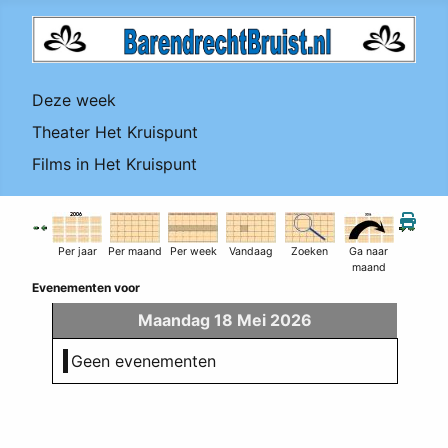
Deze week
Theater Het Kruispunt
Films in Het Kruispunt
Per jaar
Per maand
Per week
Vandaag
Zoeken
Ga naar
maand
Evenementen voor
Maandag 18 Mei 2026
Geen evenementen