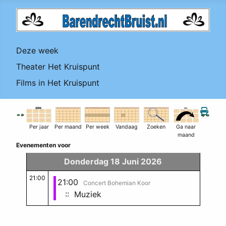
Deze week
Theater Het Kruispunt
Films in Het Kruispunt
Per jaar
Per maand
Per week
Vandaag
Zoeken
Ga naar
maand
Evenementen voor
Donderdag 18 Juni 2026
21:00
21:00
Concert Bohemian Koor
:: Muziek