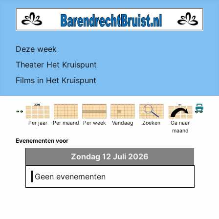
Deze week
Theater Het Kruispunt
Films in Het Kruispunt
Per jaar
Per maand
Per week
Vandaag
Zoeken
Ga naar
maand
Evenementen voor
Zondag 12 Juli 2026
Geen evenementen