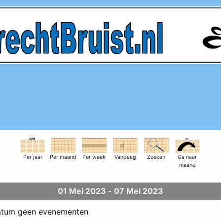
Per jaar
Per maand
Per week
Vandaag
Zoeken
Ga naar
maand
01 Mei 2023 - 07 Mei 2023
datum geen evenementen