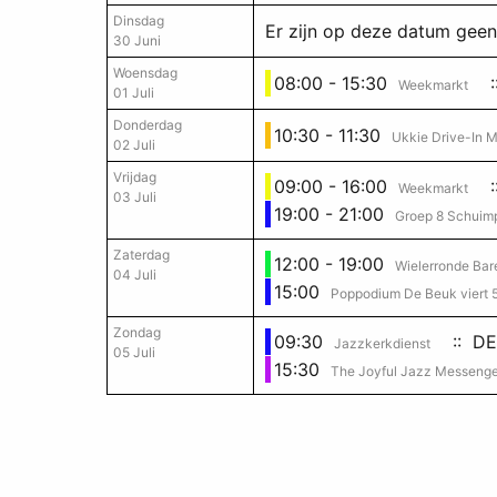
Dinsdag
Er zijn op deze datum gee
30 Juni
Woensdag
08:00 - 15:30
:
Weekmarkt
01 Juli
Donderdag
10:30 - 11:30
Ukkie Drive-In M
02 Juli
Vrijdag
09:00 - 16:00
:
Weekmarkt
03 Juli
19:00 - 21:00
Groep 8 Schuim
Zaterdag
12:00 - 19:00
Wielerronde Bar
04 Juli
15:00
Poppodium De Beuk viert 5
Zondag
09:30
:: DE
Jazzkerkdienst
05 Juli
15:30
The Joyful Jazz Messenge