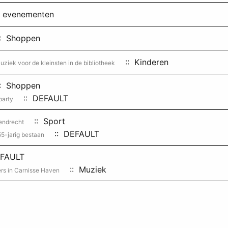
n evenementen
: Shoppen
:: Kinderen
uziek voor de kleinsten in de bibliotheek
: Shoppen
:: DEFAULT
party
:: Sport
endrecht
:: DEFAULT
5-jarig bestaan
FAULT
:: Muziek
rs in Carnisse Haven