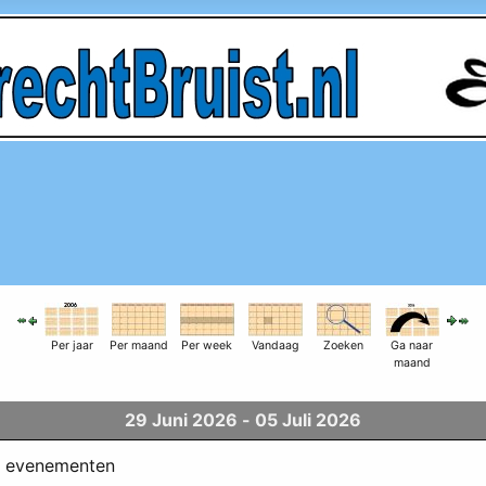
Per jaar
Per maand
Per week
Vandaag
Zoeken
Ga naar
maand
29 Juni 2026 - 05 Juli 2026
n evenementen