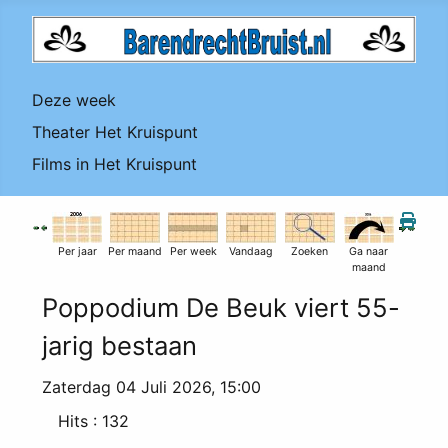
Deze week
Theater Het Kruispunt
Films in Het Kruispunt
Per jaar
Per maand
Per week
Vandaag
Zoeken
Ga naar
maand
Poppodium De Beuk viert 55-
jarig bestaan
Zaterdag 04 Juli 2026, 15:00
Hits
: 132