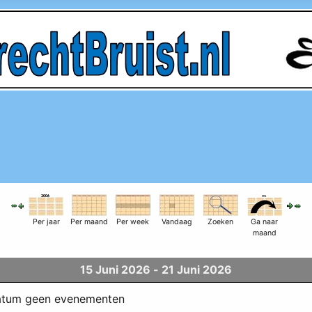
Per jaar
Per maand
Per week
Vandaag
Zoeken
Ga naar
maand
15 Juni 2026 - 21 Juni 2026
datum geen evenementen