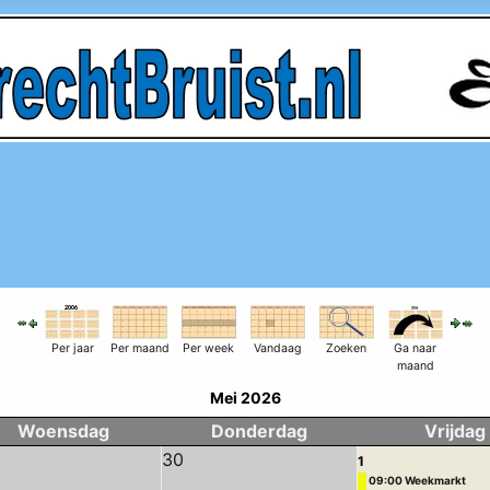
Per jaar
Per maand
Per week
Vandaag
Zoeken
Ga naar
maand
Mei 2026
Woensdag
Donderdag
Vrijdag
30
1
09:00 Weekmarkt