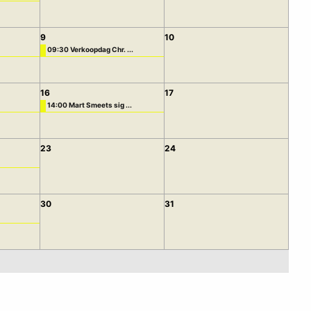
9
10
09:30 Verkoopdag Chr. ...
16
17
14:00 Mart Smeets sig ...
23
24
30
31