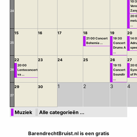
10:
Vere
Zang
24
20:0
met
...
15
16
17
18
19
20
21:00 Concert
19:30
14:
25
Bohemia ...
Concert
Adr
Drums A
spee 
...
22
23
24
25
26
27
20:00
19:15
20:
26
Lenteconcert
Concert
Sym
va ...
Soundtr
of Pr
...
1
2
3
4
29
30
27
Muziek
Alle categorieën ...
BarendrechtBruist.nl is een gratis