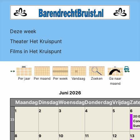
Deze week
Theater Het Kruispunt
Films in Het Kruispunt
Per jaar
Per maand
Per week
Vandaag
Zoeken
Ga naar
maand
Juni 2026
Maandag
Dinsdag
Woensdag
Donderdag
Vrijdag
Zat
1
2
3
4
5
6
20:
23
Con
Summ
8
9
10
11
12
13