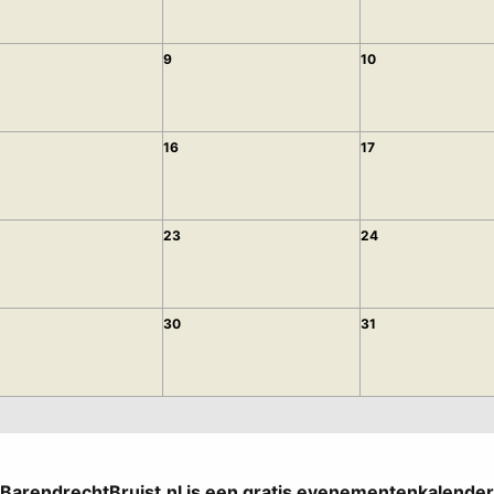
9
10
16
17
23
24
30
31
BarendrechtBruist.nl is een gratis evenementenkalender