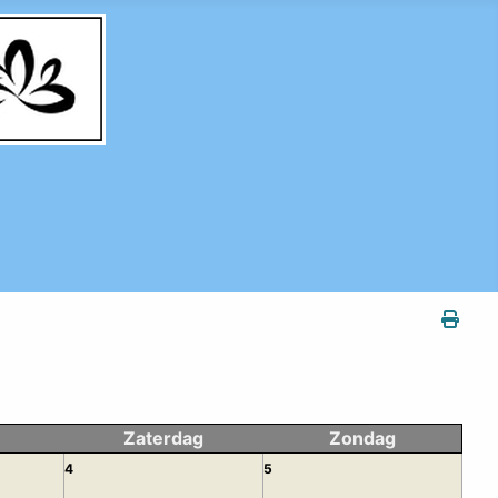
Zaterdag
Zondag
4
5