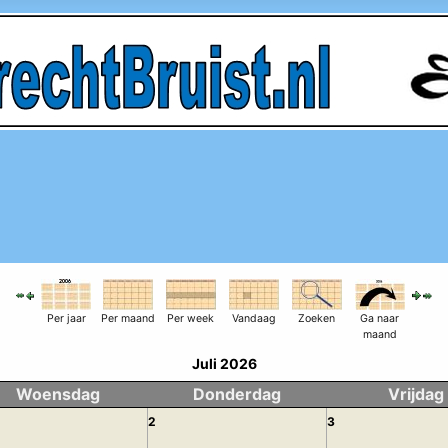
Per jaar
Per maand
Per week
Vandaag
Zoeken
Ga naar
maand
Juli 2026
Woensdag
Donderdag
Vrijdag
2
3