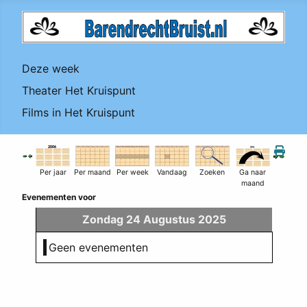
Deze week
Theater Het Kruispunt
Films in Het Kruispunt
Per jaar
Per maand
Per week
Vandaag
Zoeken
Ga naar
maand
Evenementen voor
Zondag 24 Augustus 2025
Geen evenementen