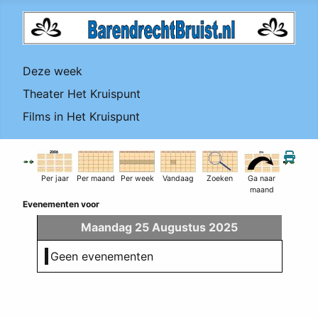
Deze week
Theater Het Kruispunt
Films in Het Kruispunt
Per jaar
Per maand
Per week
Vandaag
Zoeken
Ga naar
maand
Evenementen voor
Maandag 25 Augustus 2025
Geen evenementen