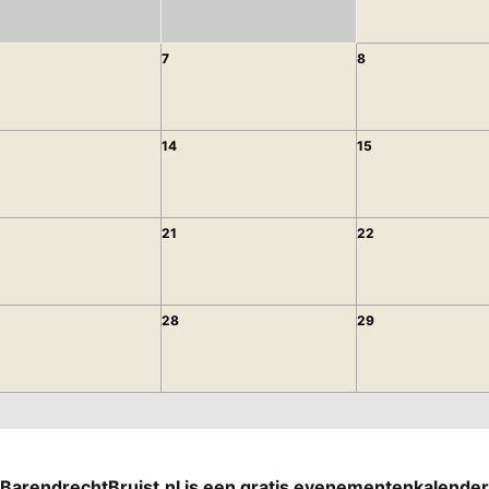
7
8
14
15
21
22
28
29
BarendrechtBruist.nl is een gratis evenementenkalender