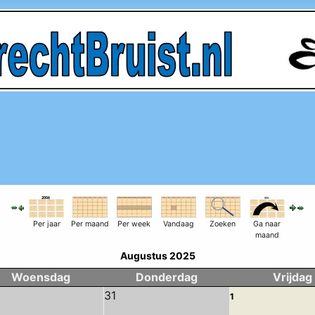
Per jaar
Per maand
Per week
Vandaag
Zoeken
Ga naar
maand
Augustus 2025
Woensdag
Donderdag
Vrijdag
31
1