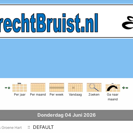
Per jaar
Per maand
Per week
Vandaag
Zoeken
Ga naar
maand
Donderdag 04 Juni 2026
:: DEFAULT
s Groene Hart