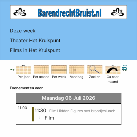
Deze week
Theater Het Kruispunt
Films in Het Kruispunt
Per jaar
Per maand
Per week
Vandaag
Zoeken
Ga naar
maand
Evenementen voor
Maandag 06 Juli 2026
11:00
11:30
Film Hidden Figures met broodjeslunch
:: Film