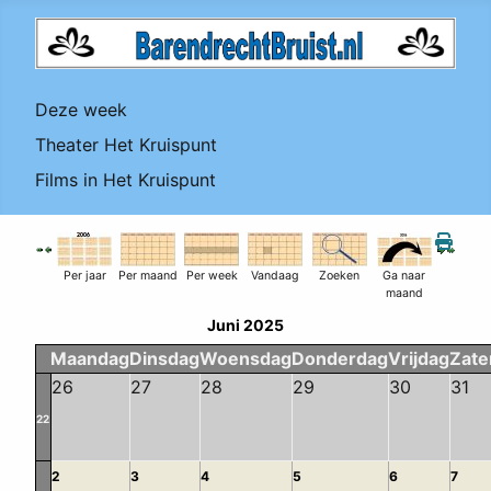
Deze week
Theater Het Kruispunt
Films in Het Kruispunt
Per jaar
Per maand
Per week
Vandaag
Zoeken
Ga naar
maand
Juni 2025
Maandag
Dinsdag
Woensdag
Donderdag
Vrijdag
Zate
26
27
28
29
30
31
22
2
3
4
5
6
7