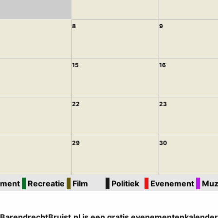
8
9
15
16
22
23
29
30
ment
Recreatie
Film
Politiek
Evenement
Muz
BarendrechtBruist.nl is een gratis evenementenkalender