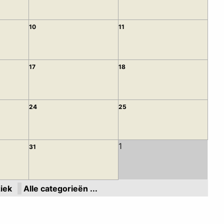
10
11
17
18
24
25
1
31
iek
Alle categorieën ...