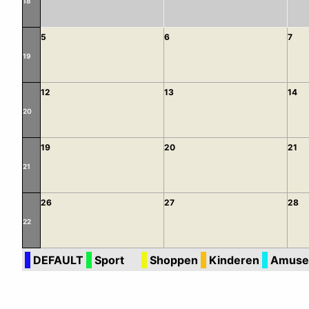
18
5
6
7
19
12
13
14
20
19
20
21
21
26
27
28
22
DEFAULT
Sport
Shoppen
Kinderen
Amuse