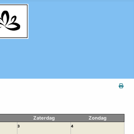
Zaterdag
Zondag
3
4