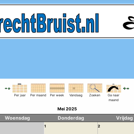
Per jaar
Per maand
Per week
Vandaag
Zoeken
Ga naar
maand
Mei 2025
Woensdag
Donderdag
Vrijdag
1
2