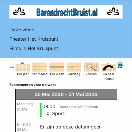
Deze week
Theater Het Kruispunt
Films in Het Kruispunt
Per jaar
Per maand
Per week
Vandaag
Zoeken
Ga naar
maand
Evenementen voor de week :
25 Mei 2026 - 31 Mei 2026
Maandag
08:00
Doorkomst van Roparun
25 Mei
:: Sport
Dinsdag
Er zijn op deze datum geen
26 Mei