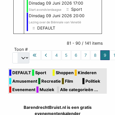
Dinsdag 09 Juni 2026 17:00
:: Sport
Start avondvierdaagse
Dinsdag 09 Juni 2026 20:00
Lezing over de Biënnale van Venetië
:: DEFAULT
Pagination List Limit
81 - 90 / 141 items
Toon #
4
5
6
7
8
9
DEFAULT
Sport
Shoppen
Kinderen
Amusement
Recreatie
Film
Politiek
Evenement
Muziek
Alle categorieën ...
BarendrechtBruist.nl is een gratis
evenementenkalender