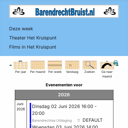
Deze week
Theater Het Kruispunt
Films in Het Kruispunt
Per jaar
Per maand
Per week
Vandaag
Zoeken
Ga naar
maand
Evenementen voor
2026
Juni
Dinsdag 02 Juni 2026 16:00 -
2026
20:00
:: DEFAULT
Barendrechtse Uitdaging
Woensdag 03 Juni 2026 14:00